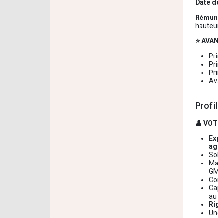
Date d
Rémunér
hauteu
⭐ AVA
Pri
Pri
Pr
Av
Profi
👤 VOT
Ex
ag
So
Maî
GM
Co
Cap
au
Ri
Un