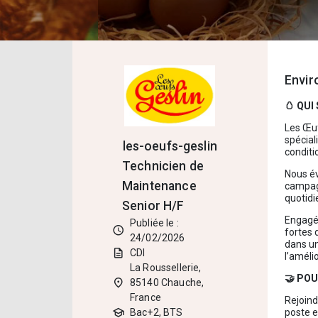
Envi
🥚 QU
Les Œuf
spécial
les-oeufs-geslin
conditi
Technicien de
Nous év
Maintenance
campagn
quotidi
Senior H/F
Engagé 
Publiée le :
schedule
fortes 
24/02/2026
dans un
description
CDI
l’améli
La Roussellerie,
🤝 PO
place
85140 Chauche,
France
Rejoind
school
Bac+2, BTS
poste e