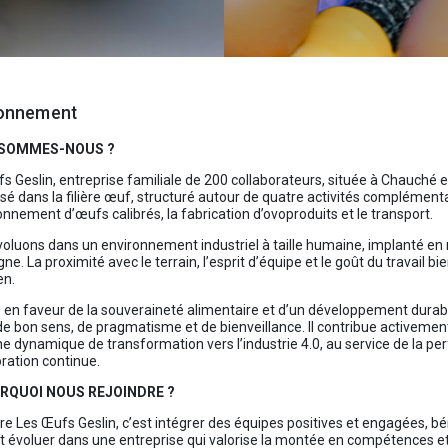
ronnement
I SOMMES-NOUS ?
s Geslin, entreprise familiale de 200 collaborateurs, située à Chauché
isé dans la filière œuf, structuré autour de quatre activités complémenta
onnement d’œufs calibrés, la fabrication d’ovoproduits et le transport.
oluons dans un environnement industriel à taille humaine, implanté en mi
e. La proximité avec le terrain, l’esprit d’équipe et le goût du travail bi
en.
en faveur de la souveraineté alimentaire et d’un développement durable 
de bon sens, de pragmatisme et de bienveillance. Il contribue activemen
e dynamique de transformation vers l’industrie 4.0, au service de la per
oration continue.
URQUOI NOUS REJOINDRE ?
re Les Œufs Geslin, c’est intégrer des équipes positives et engagées, 
t évoluer dans une entreprise qui valorise la montée en compétences et 