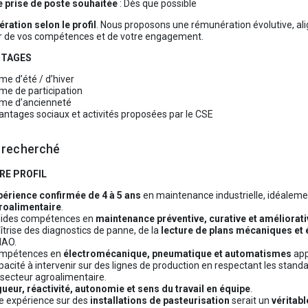
e prise de poste souhaitée
: Dès que possible
ation selon le profil
. Nous proposons une rémunération évolutive, ali
r de vos compétences et de votre engagement.
NTAGES
me d’été / d’hiver
me de participation
ime d’ancienneté
antages sociaux et activités proposées par le CSE
l recherché
RE PROFIL
périence confirmée de 4 à 5 ans
en maintenance industrielle, idéalem
roalimentaire
.
lides compétences en
maintenance préventive, curative et améliorati
trise des diagnostics de panne, de la
lecture de plans mécaniques et 
AO.
mpétences en
électromécanique, pneumatique et automatismes
app
acité à intervenir sur des lignes de production en respectant les stand
 secteur agroalimentaire.
gueur, réactivité, autonomie et sens du travail en équipe
.
e expérience sur des
installations de pasteurisation
serait un
véritabl