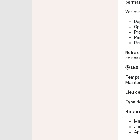
perman
Vos mis
Dép
Opt
Pr
Par
Ren
Notre e
de nos 
🕒 LE
Temps 
Mainten
Lieu de
Type d
Horair
Ma
Jo
Ap