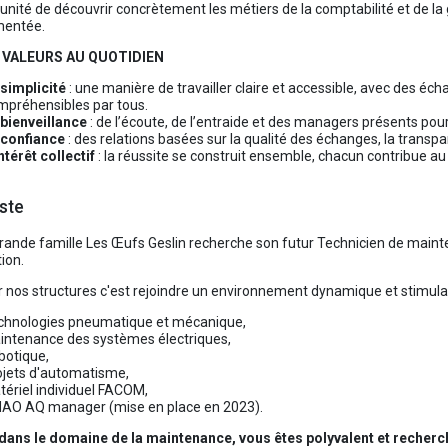
tunité de découvrir concrètement les métiers de la comptabilité et de la
mentée.
 VALEURS AU QUOTIDIEN
 simplicité
: une manière de travailler claire et accessible, avec des éch
mpréhensibles par tous.
 bienveillance
: de l’écoute, de l’entraide et des managers présents p
 confiance
: des relations basées sur la qualité des échanges, la transpa
ntérêt collectif
: la réussite se construit ensemble, chacun contribue a
ste
rande famille Les Œufs Geslin recherche son futur Technicien de mainte
ion.
r nos structures c'est rejoindre un environnement dynamique et stimulan
chnologies pneumatique et mécanique,
intenance des systèmes électriques,
botique,
ojets d'automatisme,
tériel individuel FACOM,
AO AQ manager (mise en place en 2023).
 dans le domaine de la maintenance, vous êtes polyvalent et recherc