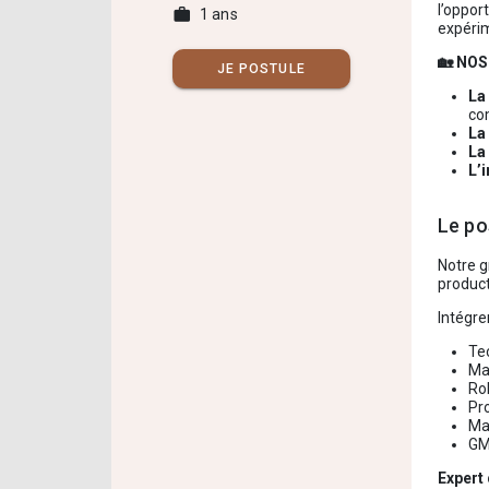
l’oppor
work
1 ans
expéri
🏡 NOS
JE POSTULE
La
co
La
La
L’i
Le po
Notre g
product
Intégre
Te
Ma
Ro
Pr
Ma
GM
Expert