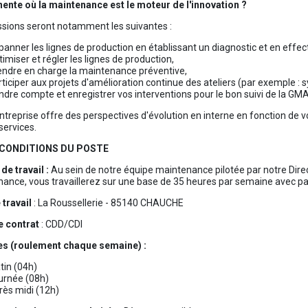
ente où la maintenance est le moteur de l'innovation ?
sions seront notamment les suivantes :
anner les lignes de production en établissant un diagnostic et en effec
imiser et régler les lignes de production,
endre en charge la maintenance préventive,
ticiper aux projets d'amélioration continue des ateliers (par exemple :
dre compte et enregistrer vos interventions pour le bon suivi de la GM
ntreprise offre des perspectives d'évolution en interne en fonction de
services.
S CONDITIONS DU POSTE
de travail :
Au sein de notre équipe maintenance pilotée par notre Dire
ance, vous travaillerez sur une base de 35 heures par semaine avec 
 travail
: La Roussellerie - 85140 CHAUCHE
e contrat
: CDD/CDI
es (roulement chaque semaine) :
tin (04h)
urnée (08h)
rès midi (12h)