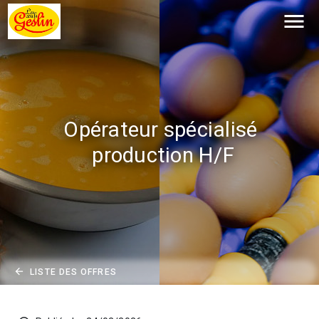
menu
Opérateur spécialisé 
production H/F
arrow_back
LISTE DES OFFRES