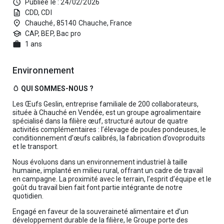
schedule
Publiée le : 24/02/2026
description
CDD, CDI
place
Chauché, 85140 Chauche, France
school
CAP, BEP, Bac pro
work
1 ans
Environnement
🥚 QUI SOMMES-NOUS ?
Les Œufs Geslin, entreprise familiale de 200 collaborateurs,
située à Chauché en Vendée, est un groupe agroalimentaire
spécialisé dans la filière œuf, structuré autour de quatre
activités complémentaires : l’élevage de poules pondeuses, le
conditionnement d’œufs calibrés, la fabrication d’ovoproduits
et le transport.
Nous évoluons dans un environnement industriel à taille
humaine, implanté en milieu rural, offrant un cadre de travail
en campagne. La proximité avec le terrain, l’esprit d’équipe et le
goût du travail bien fait font partie intégrante de notre
quotidien.
Engagé en faveur de la souveraineté alimentaire et d’un
développement durable de la filière, le Groupe porte des