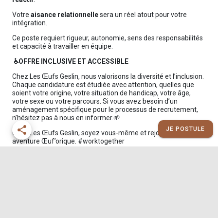
Votre
aisance relationnelle
sera un réel atout pour votre
intégration.
Ce poste requiert rigueur, autonomie, sens des responsabilités
et capacité à travailler en équipe.
♿️OFFRE INCLUSIVE ET ACCESSIBLE
Chez Les Œufs Geslin, nous valorisons la diversité et l’inclusion.
Chaque candidature est étudiée avec attention, quelles que
soient votre origine, votre situation de handicap, votre âge,
votre sexe ou votre parcours. Si vous avez besoin d’un
aménagement spécifique pour le processus de recrutement,
n’hésitez pas à nous en informer.🌱
share
JE POSTULE
Chez Les Œufs Geslin, soyez vous-même et rejoignez une
aventure Œuf’orique. #worktogether