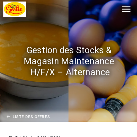
menu
Gestion des Stocks & 
Magasin Maintenance 
H/F/X – Alternance
arrow_back
LISTE DES OFFRES