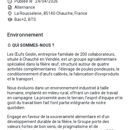
schedule
Publiée le : 24/04/2026
description
Alternance
place
La Rousselerie, 85140 Chauche, France
school
Bac+2, BTS
Environnement
🥚 QUI SOMMES-NOUS ?
Les Œufs Geslin, entreprise familiale de 200 collaborateurs,
située à Chauché en Vendée, est un groupe agroalimentaire
spécialisé dans la filière œuf, structuré autour de quatre
activités complémentaires : l’élevage de poules pondeuses, le
conditionnement d’œufs calibrés, la fabrication d’ovoproduits
et le transport.
Nous évoluons dans un environnement industriel à taille
humaine, implanté en milieu rural, offrant un cadre de travail
en campagne. La proximité avec le terrain, l’esprit d’équipe et le
goût du travail bien fait font partie intégrante de notre
quotidien.
Engagé en faveur de la souveraineté alimentaire et d’un
développement durable de la filière, le Groupe porte des
valeurs fortes de bon sens, de pragmatisme et de